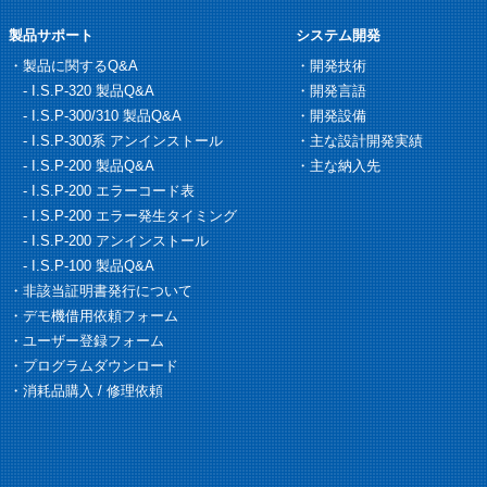
製品サポート
システム開発
・
製品に関するQ&A
・
開発技術
-
I.S.P-320 製品Q&A
・
開発言語
-
I.S.P-300/310 製品Q&A
・
開発設備
-
I.S.P-300系 アンインストール
・
主な設計開発実績
-
I.S.P-200 製品Q&A
・
主な納入先
-
I.S.P-200 エラーコード表
-
I.S.P-200 エラー発生タイミング
-
I.S.P-200 アンインストール
-
I.S.P-100 製品Q&A
・
非該当証明書発行について
・
デモ機借用依頼フォーム
・
ユーザー登録フォーム
・
プログラムダウンロード
・
消耗品購入 / 修理依頼