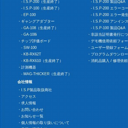
-
I.S.P-200（生産終了）
-
I.S.P-200 製品Q&A
-
I.S.P-100（生産終了）
-
I.S.P-200 エラー
-
EP-100
-
I.S.P-200 エラ
・ギャングアダプター
-
I.S.P-200 アンイ
-
GA-108（生産終了）
-
I.S.P-100 製品Q&A
-
GA-108i
・
非該当証明書発行につ
・チップ評価ボード
・
デモ機借用依頼フォー
-
SW-100
・
ユーザー登録フォーム
-
KB-RX62T
・
プログラムダウンロー
-
KB-RX610（生産終了）
・
消耗品購入 / 修理依頼
・計測機器
-
MAG-THICKER（生産終了）
会社情報
・
I.S.P製品取扱商社
・
アクセス
・
求人情報
・
お問い合わせ
・
お知らせ一覧
・
個人情報の取り扱いについて