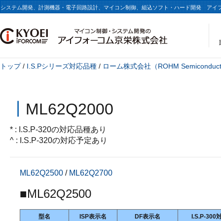
システム開発、計測機器・電子回路設計、マイコン制御、組込ソフト・ハード開発 アイ
トップ
/
I.S.Pシリーズ対応品種
/
ローム株式会社（ROHM Semiconduct
┃
ML62Q2000
* : I.S.P-320の対応品種あり
^ : I.S.P-320の対応予定あり
ML62Q2500
/
ML62Q2700
■
ML62Q2500
型名
ISP表示名
DF表示名
I.S.P-3