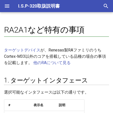
I.S.P-320取扱説明書
検
索
RA2A1など特有の事項
このドキュメントの見方
仕様概要
クイックスタートガイド
ホストプログラム
1. ターゲットインタフェース
MSPM0
用語一覧
基本的事項
全体
リモートキー操作
連続書込
を
初
このドキュメントの見方（省
対応ターゲットデバイス
主なユースケース
本体LCD画面遷移
2. 連続書込について
（用語）アップデータ
よく使う機能
ページ表示
リモートコマンド
I.S.Pの設定
ターゲットデバイス
が、Renesas製RAファミリのうち
略表示）
期
Cortex-M33以外のコアを搭載している品種の場合の事項
パッケージ内容
スルー書込み
リモート制御
3. ホストでの設定項目
（用語）イレース
ホストのその他の機能
セットアップモード
オプションパラメータ
ログ
化
を記載します。
他のRAについて見る
用語
機器の接続
オフライン書込み
その他の機能
4. IDについて
（用語）オフボードプロ
スタンバイ
A（中断）
内蔵時計
関連文書
ミング
1. ターゲットインタフェース
各部の名称
I.S.P-ターゲット間のデータ
4.1. RAマイコンの仕様
時刻表示
P（ページ選択）
注意事項
照合（ベリファイ）
（用語）オフライン書込
選択可能なインタフェースは以下の通りです。
チェックサム
4.2. I.S.Pの仕様
時刻異常
R（書込開始）
ユーザーサポート
（用語）オンボードプロ
#
表示名
説明
マー
イレース/書込み/ベリファイ
5. エラー番号補足
セルフテスト
W（ページ選択+書込開始