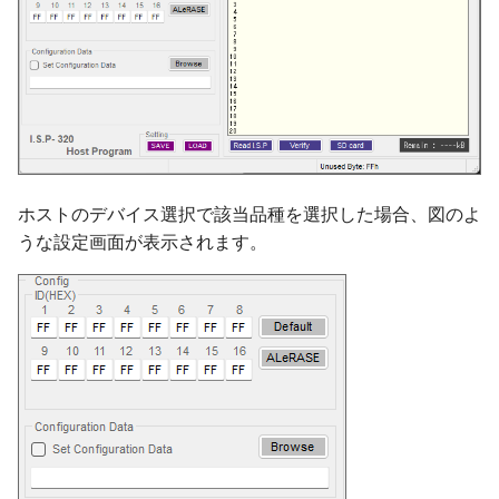
（用語）I.S.P-300シリー
（用語）I.S.Pデータ
（用語）I.S.Pファイル
（用語）ROMサム
ホストのデバイス選択で該当品種を選択した場合、図のよ
うな設定画面が表示されます。
（用語）Unused Byte