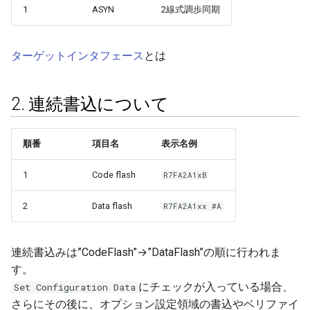
の範囲
1
ASYN
2線式調歩同期
（用語）オンボードプロ
チェックサムの算出
V（書込後のベリファイ設
ミング
複数領域の扱い
定）
ターゲットインタフェース
とは
（用語）書込み
VP（ベリファイ実行）
2. 連続書込について
（用語）シリアル番号
SUM（チェックサム計算
（用語）スルー書込
COM（通信速度設定）
順番
項目名
表示名例
（用語）ターゲットイン
1
Code flash
R7FA2A1xB
ェース
2
Data flash
R7FA2A1xx #A
（用語）ターゲットシス
連続書込みは”CodeFlash”→”DataFlash”の順に行われま
（用語）ターゲットデバ
す。
にチェックが入っている場合、
Set Configuration Data
（用語）ダウンロードフ
さらにその後に、オプション設定領域の書込やベリファイ
ル